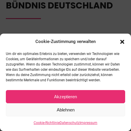
BÜNDNIS DEUTSCHLAND
Zuletzt geändert am 21. September 2025
Cookie-Zustimmung verwalten
Um dir ein optimales Erlebnis zu bieten, verwenden wir Technologien wie
Beitrags- und Finanzordnung
Cookies, um Geräteinformationen zu speichern und/oder darauf
zuzugreifen. Wenn du diesen Technologien zustimmst, können wir Daten
21.09.2025 | Dateiformat: PDF | Dateigröße:
wie das Surfverhalten oder eindeutige IDs auf dieser Website verarbeiten.
Wenn du deine Zustimmung nicht erteilst oder zurückziehst, können
499 KB
bestimmte Merkmale und Funktionen beeinträchtigt werden.
Akzeptieren
© BÜNDNIS DEUTSCHLAND - 2026. Alle Rechte vorbehalten.
Footer Menu
Ablehnen
Cookie-Richtlinie
Datenschutz
Impressum