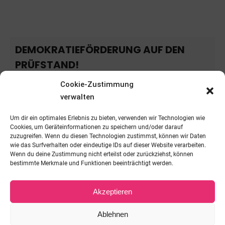
DEMOKRATIEFÖRDERUNG AUF DEN
PRÜFSTAND!
Cookie-Zustimmung
DIE ERZIEHUNG DES DEUTSCHEN SOUVERÄNS
verwalten
DURCH SEINE REGIERUNG Von Ricklef Münnich Mit
dem Demokratiefördergesetz – derzeit in der
Um dir ein optimales Erlebnis zu bieten, verwenden wir Technologien wie
„Expertenanhörung“ im Deutschen Bundestag –
Cookies, um Geräteinformationen zu speichern und/oder darauf
versucht die Bundesregierung, die in ihrem Sinn…
zuzugreifen. Wenn du diesen Technologien zustimmst, können wir Daten
wie das Surfverhalten oder eindeutige IDs auf dieser Website verarbeiten.
Wenn du deine Zustimmung nicht erteilst oder zurückziehst, können
Weiterlesen
bestimmte Merkmale und Funktionen beeinträchtigt werden.
Akzeptieren
Ablehnen