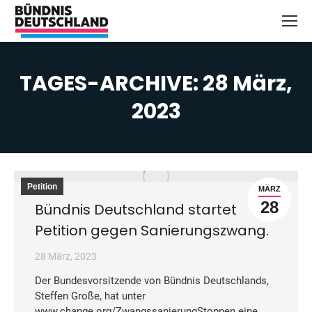
TAGES-ARCHIVE:
28 März,
2023
Sie befinden sich hier:
Petition
MÄRZ
28
Bündnis Deutschland startet
Petition gegen Sanierungszwang.
28 März, 2023
Der Bundesvorsitzende von Bündnis Deutschlands,
Steffen Große, hat unter
www.change.org/ZwangssanierungStoppen eine