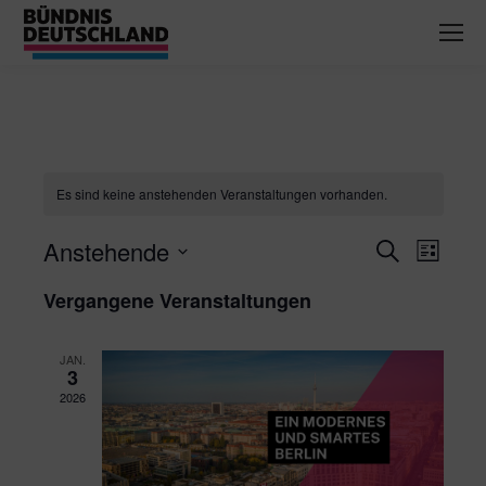
Es sind keine anstehenden Veranstaltungen vorhanden.
Anstehende
Verans
Vera
Suche
Liste
Datum
Ansi
Suche
Vergangene Veranstaltungen
wählen.
Navig
und
JAN.
3
Ansich
2026
Naviga