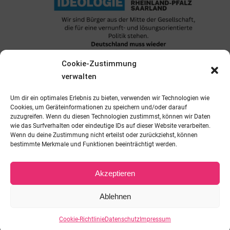
Cookie-Zustimmung
verwalten
Dezember 12, 2025 @ 18:30
-
21:30
Um dir ein optimales Erlebnis zu bieten, verwenden wir Technologien wie
Stammtisch Rheinland-Pfalz/Saarland
Cookies, um Geräteinformationen zu speichern und/oder darauf
zuzugreifen. Wenn du diesen Technologien zustimmst, können wir Daten
Kirchberg
Kappeler Str. 14, Kirchberg
wie das Surfverhalten oder eindeutige IDs auf dieser Website verarbeiten.
Wenn du deine Zustimmung nicht erteilst oder zurückziehst, können
bestimmte Merkmale und Funktionen beeinträchtigt werden.
Akzeptieren
Ablehnen
© BÜNDNIS DEUTSCHLAND - 2026. Alle Rechte vorbehalten.
Cookie-Richtlinie
Datenschutz
Impressum
Footer Menu