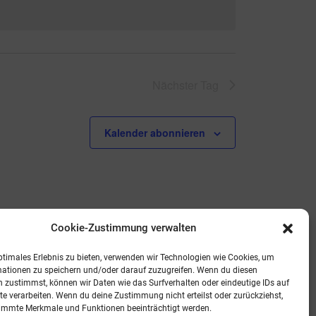
Nächster Tag
Kalender abonnieren
Cookie-Zustimmung verwalten
ptimales Erlebnis zu bieten, verwenden wir Technologien wie Cookies, um
mationen zu speichern und/oder darauf zuzugreifen. Wenn du diesen
 zustimmst, können wir Daten wie das Surfverhalten oder eindeutige IDs auf
te verarbeiten. Wenn du deine Zustimmung nicht erteilst oder zurückziehst,
immte Merkmale und Funktionen beeinträchtigt werden.