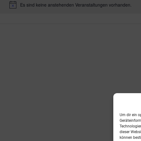
Es sind keine anstehenden Veranstaltungen vorhanden.
Hinweis
Um dir ein o
Geräteinfor
Technologien
dieser Websi
können best