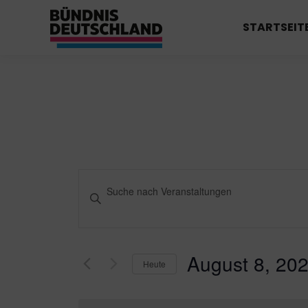
STARTSEIT
Veranstaltungen
Bitte
Schlüsselwort
Suche
eingeben.
Suche
und
nach
August 8, 20
Heute
Ansichten,
Veranstaltungen
Datum
Schlüsselwort.
Navigation
wählen.