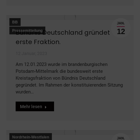
BB
JAN.
12
Bündnis Deutschland gründet
Pressemitteilung
erste Fraktion.
12 Januar, 2023
Am 12.01.2023 wurde im brandenburgischen
Potsdam-Mittelmark die bundesweit erste
Kreistagsfraktion von Bündnis Deutschland
gegründet. Im Rahmen der konstituierenden Sitzung
wurden…
Mehr lesen
Nordrhein-Westfalen
JAN.