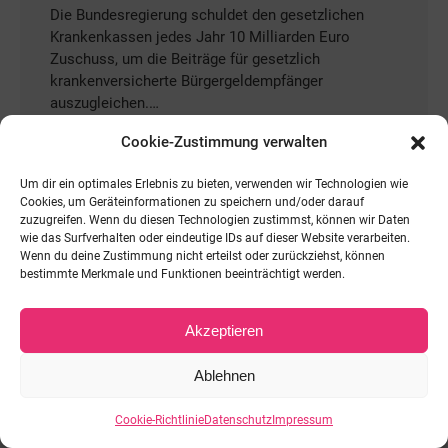
Die Bundesregierung schuldet den gesetzlichen
Krankenkassen jedes Jahr 10 Milliarden Euro
Zuschuss, um die Beiträge für gesetzlich
krankenversicherte Bürgergeldempfänger
auszugleichen.…
Cookie-Zustimmung verwalten
Mehr lesen
Um dir ein optimales Erlebnis zu bieten, verwenden wir Technologien wie
Cookies, um Geräteinformationen zu speichern und/oder darauf
zuzugreifen. Wenn du diesen Technologien zustimmst, können wir Daten
wie das Surfverhalten oder eindeutige IDs auf dieser Website verarbeiten.
© BÜNDNIS DEUTSCHLAND - 2026. Alle Rechte vorbehalten.
Wenn du deine Zustimmung nicht erteilst oder zurückziehst, können
Footer Menu
bestimmte Merkmale und Funktionen beeinträchtigt werden.
Akzeptieren
Ablehnen
Cookie-Richtlinie
Datenschutz
Impressum