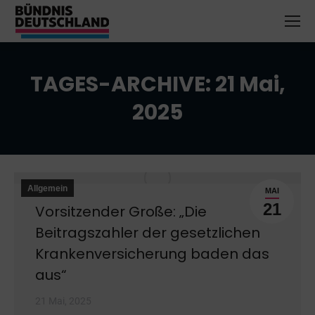
TAGES-ARCHIVE:
21 Mai,
2025
Sie befinden sich hier:
Allgemein
MAI
21
Vorsitzender Große: „Die
Beitragszahler der gesetzlichen
Krankenversicherung baden das
aus“
21 Mai, 2025