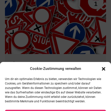
1
Überprüfung bestehender
Cookie-Zustimmung verwalten
Verkehrsschilder.
Um dir ein optimales Erlebnis zu bieten, verwenden wir Technologien wie
1 Juni, 2023
Cookies, um Geräteinformationen zu speichern und/oder darauf
zuzugreifen. Wenn du diesen Technologien zustimmst, können wir Daten
Bündnis Deutschland spricht sich dafür aus, die
wie das Surfverhalten oder eindeutige IDs auf dieser Website verarbeiten.
Verkehrsschilder in Deutschland einer Inventur zu
Wenn du deine Zustimmung nicht erteilst oder zurückziehst, können
unterziehen. Es werden – wie auch bei…
bestimmte Merkmale und Funktionen beeinträchtigt werden.