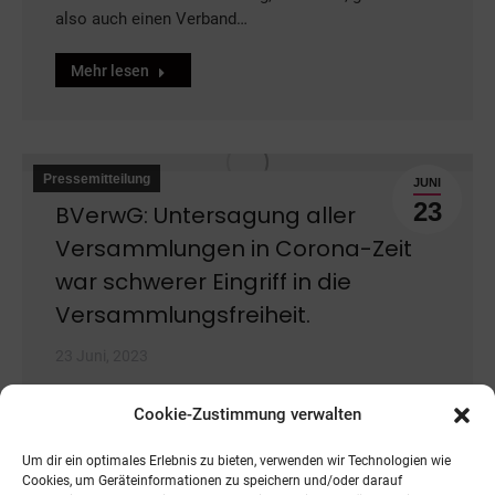
also auch einen Verband…
Mehr lesen
Pressemitteilung
JUNI
23
BVerwG: Untersagung aller
Versammlungen in Corona-Zeit
war schwerer Eingriff in die
Versammlungsfreiheit.
23 Juni, 2023
Bündnis Deutschland fordert Entschuldigung von
Cookie-Zustimmung verwalten
Politikern und Aufarbeitung in den Medien Bündnis
Deutschland begrüßt, dass das
Um dir ein optimales Erlebnis zu bieten, verwenden wir Technologien wie
Bundesverwaltungsgericht mit dem jüngsten…
Cookies, um Geräteinformationen zu speichern und/oder darauf