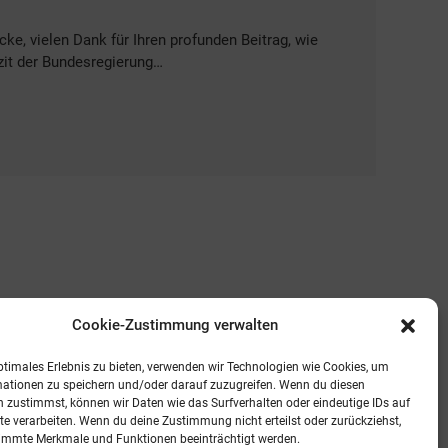
cke, vielen Dank für Ihren profunden Beitrag, wie
zit der Bundesregierung…
Cookie-Zustimmung verwalten
ptimales Erlebnis zu bieten, verwenden wir Technologien wie Cookies, um
mationen zu speichern und/oder darauf zuzugreifen. Wenn du diesen
 zustimmst, können wir Daten wie das Surfverhalten oder eindeutige IDs auf
te verarbeiten. Wenn du deine Zustimmung nicht erteilst oder zurückziehst,
immte Merkmale und Funktionen beeinträchtigt werden.