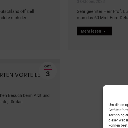
3 Oktober, 2023
utschland offiziell
Sehr geehrter Herr Prof. Lu
ndete sich der
man das 60 Mrd. Euro Defi
Mehr lesen
OKT.
3
RTEN VORTEILE
schen Besuch beim Arzt und
nte, für das…
Um dir ein o
Geräteinfor
Technologien
dieser Websi
können best