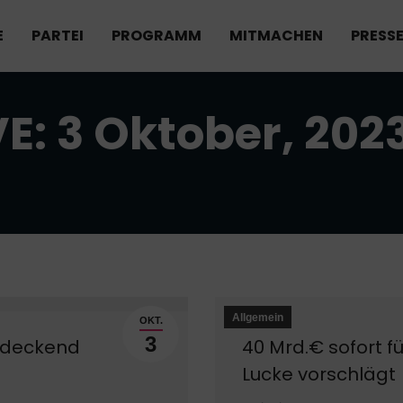
E
PARTEI
PROGRAMM
MITMACHEN
PRESS
VE:
3 Oktober, 202
Allgemein
OKT.
3
endeckend
40 Mrd.€ sofort f
Lucke vorschlägt