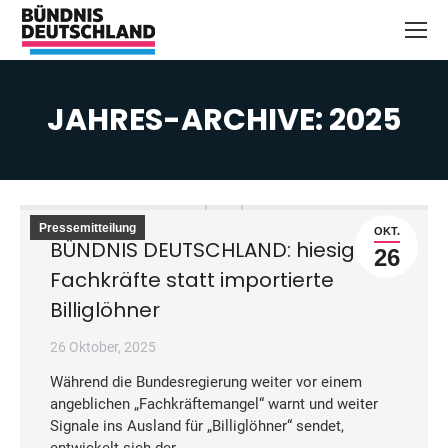
JAHRES-ARCHIVE:
2025
Sie befinden sich hier:
Pressemitteilung
OKT.
BÜNDNIS DEUTSCHLAND: hiesige
26
Fachkräfte statt importierte
Billiglöhner
26 Oktober, 2025
Während die Bundesregierung weiter vor einem
angeblichen „Fachkräftemangel“ warnt und weiter
Signale ins Ausland für „Billiglöhner“ sendet,