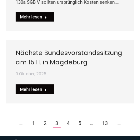
130a SGB V sollten ursprünglich Kosten senken,…
Mehr lesen
Nächste Bundesvorstandssitzung
am 15.11. in Magdeburg
9 Oktober, 2025
Mehr lesen
←
1
2
3
4
5
…
13
→