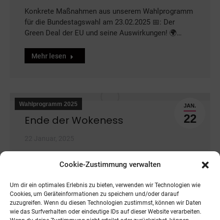
Konkrete Maßnahmen aus unserem Wahlprogramm
für die Bundestagswahl am 23.02.2025 📅: Der
Green Deal der EU und seine Auswirkungen! 🌍…
Mehr lesen
Wahlprogramm 2025
JAN.
22
Ende der Wokeness
22 Januar, 2025
Weiter geht es mit konkreten Maßnahmen aus
Cookie-Zustimmung verwalten
unserem Wahlprogramm für die Bundestagswahl am
23.02.2025. Ein zentrales Thema dabei: die
Um dir ein optimales Erlebnis zu bieten, verwenden wir Technologien wie
Meinungsfreiheit…
Cookies, um Geräteinformationen zu speichern und/oder darauf
zuzugreifen. Wenn du diesen Technologien zustimmst, können wir Daten
Mehr lesen
wie das Surfverhalten oder eindeutige IDs auf dieser Website verarbeiten.