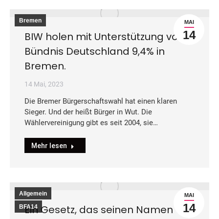
Bremen
MAI
14
BIW holen mit Unterstützung von
Bündnis Deutschland 9,4% in
Bremen.
14 Mai, 2023
Die Bremer Bürgerschaftswahl hat einen klaren
Sieger. Und der heißt Bürger in Wut. Die
Wählervereinigung gibt es seit 2004, sie…
Mehr lesen
Allgemein
MAI
14
Ein Gesetz, das seinen Namen
BFA14