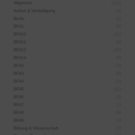
Allgemein
(112)
Außen & Verteidigung
(1)
Berlin
(1)
BFA1
(5)
BFA10
(11)
BFA11
(6)
BFA12
(25)
BFA14
(8)
BFA2
(2)
BFA3
(4)
BFA4
(1)
BFA5
(11)
BFA6
(3)
BFA7
(1)
BFA8
(5)
BFA9
(2)
Bildung & Wissenschaft
(2)