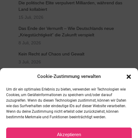
Die politische Elite verpulvert Milliarden, während das
Land kollabiert
15 Juli, 2026
Das Ende der Vernunft – Wie Deutschlands neue
„Kriegstüchtigkeit“ die Zukunft verspielt
8 Juli, 2026
Kein Recht auf Chaos und Gewalt
3 Juli, 2026
VG weist Klagen gegen Ausbildungsfonds ab
Cookie-Zustimmung verwalten
2 Juli, 2026
Um dir ein optimales Erlebnis zu bieten, verwenden wir Technologien wie
BÜNDNIS DEUTSCHLAND verurteilt Zurückweisung
Cookies, um Geräteinformationen zu speichern und/oder darauf
von Spende für Kinder
zuzugreifen. Wenn du diesen Technologien zustimmst, können wir Daten
wie das Surfverhalten oder eindeutige IDs auf dieser Website verarbeiten.
20 Juni, 2026
Wenn du deine Zustimmung nicht erteilst oder zurückziehst, können
bestimmte Merkmale und Funktionen beeinträchtigt werden.
TRAUER UM VORSTANDSMITGLIED ALEXANDER
BENDLER
12 Juni, 2026
Akzeptieren