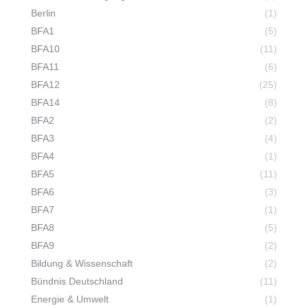
Berlin
(1)
BFA1
(5)
BFA10
(11)
BFA11
(6)
BFA12
(25)
BFA14
(8)
BFA2
(2)
BFA3
(4)
BFA4
(1)
BFA5
(11)
BFA6
(3)
BFA7
(1)
BFA8
(5)
BFA9
(2)
Bildung & Wissenschaft
(2)
Bündnis Deutschland
(11)
Energie & Umwelt
(1)