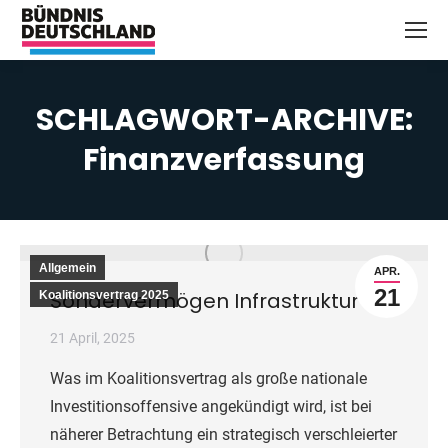
SCHLAGWORT-ARCHIVE:
Finanzverfassung
Sie befinden sich hier:
Allgemein
APR.
21
Sondervermögen Infrastruktur
Koalitionsvertrag 2025
21 April, 2025
Was im Koalitionsvertrag als große nationale
Investitionsoffensive angekündigt wird, ist bei
näherer Betrachtung ein strategisch verschleierter