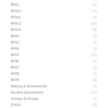
BFA1
(5)
BFA10
(11)
BFA11
(6)
BFA12
(25)
BFA14
(8)
BFA2
(2)
BFA3
(4)
BFA4
(1)
BFA5
(11)
BFA6
(3)
BFA7
(1)
BFA8
(5)
BFA9
(2)
Bildung & Wissenschaft
(2)
Bündnis Deutschland
(11)
Energie & Umwelt
(1)
FDGO
(2)