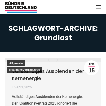
SCHLAGWORT-ARCHIVE:
Grundlast
Sie befinden sich hier:
Allgemein
APR.
15
Vollständiges Ausblenden der
Koalitionsvertrag 2025
Kernenergie
15 April, 2025
Vollständiges Ausblenden der Kernenergie:
Der Koalitionsvertrag 2025 ignoriert die