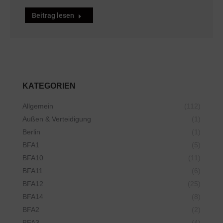
Beitrag lesen
KATEGORIEN
Allgemein
(112)
Außen & Verteidigung
(1)
Berlin
(1)
BFA1
(5)
BFA10
(11)
BFA11
(6)
BFA12
(25)
BFA14
(8)
BFA2
(2)
BFA3
(4)