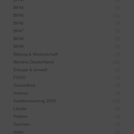
BFA4
(1)
BFA5
(11)
BFA6
(3)
BFA7
(1)
BFA8
(5)
BFA9
(2)
Bildung & Wissenschaft
(2)
Bündnis Deutschland
(11)
Energie & Umwelt
(1)
FDGO
(2)
Gesundheit
(2)
Inneres
(3)
Koalitionsvertrag 2025
(11)
Länder
(5)
Petition
(1)
Sachsen
(2)
ticker
(2)