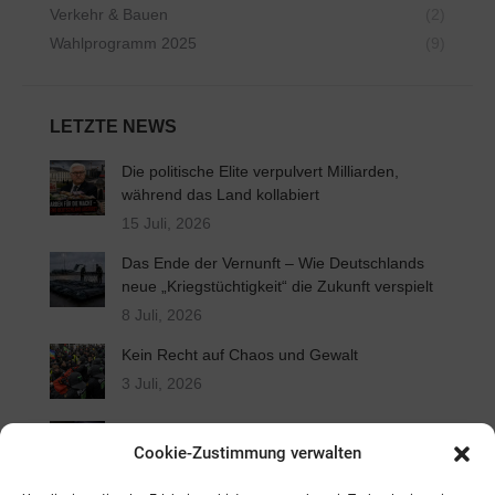
Verkehr & Bauen
(2)
Wahlprogramm 2025
(9)
LETZTE NEWS
Die politische Elite verpulvert Milliarden,
während das Land kollabiert
15 Juli, 2026
Das Ende der Vernunft – Wie Deutschlands
neue „Kriegstüchtigkeit“ die Zukunft verspielt
8 Juli, 2026
Kein Recht auf Chaos und Gewalt
3 Juli, 2026
VG weist Klagen gegen Ausbildungsfonds ab
Cookie-Zustimmung verwalten
2 Juli, 2026