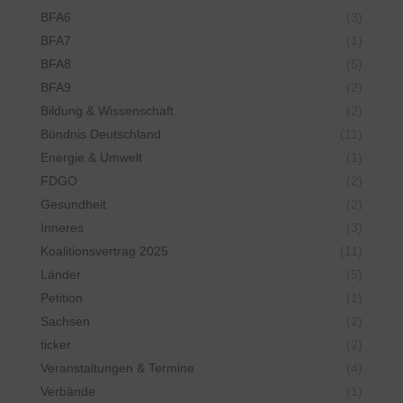
BFA6
(3)
BFA7
(1)
BFA8
(5)
BFA9
(2)
Bildung & Wissenschaft
(2)
Bündnis Deutschland
(11)
Energie & Umwelt
(1)
FDGO
(2)
Gesundheit
(2)
Inneres
(3)
Koalitionsvertrag 2025
(11)
Länder
(5)
Petition
(1)
Sachsen
(2)
ticker
(2)
Veranstaltungen & Termine
(4)
Verbände
(1)