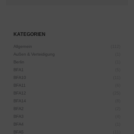
KATEGORIEN
Allgemein
(112)
Außen & Verteidigung
(1)
Berlin
(1)
BFA1
(5)
BFA10
(11)
BFA11
(6)
BFA12
(25)
BFA14
(8)
BFA2
(2)
BFA3
(4)
BFA4
(1)
BFA5
(11)