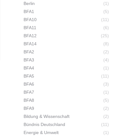
Berlin
(1)
BFA1
(5)
BFA10
(11)
BFA11
(6)
BFA12
(25)
BFA14
(8)
BFA2
(2)
BFA3
(4)
BFA4
(1)
BFA5
(11)
BFA6
(3)
BFA7
(1)
BFA8
(5)
BFA9
(2)
Bildung & Wissenschaft
(2)
Bündnis Deutschland
(11)
Energie & Umwelt
(1)