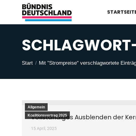
STARTSEIT
SCHLAGWORT-
Sie befinden sich hier:
Start
Mit "Strompreise" verschlagwortete Einträ
Allgemein
Vollständiges Ausblenden der Ke
Koalitionsvertrag 2025
15 April, 2025