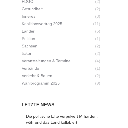
FDGO
(2)
Gesundheit
(2)
Inneres
(3)
Koalitionsvertrag 2025
(11)
Länder
(5)
Petition
(1)
Sachsen
(2)
ticker
(2)
Veranstaltungen & Termine
(4)
Verbände
(1)
Verkehr & Bauen
(2)
Wahlprogramm 2025
(9)
LETZTE NEWS
Die politische Elite verpulvert Milliarden,
während das Land kollabiert