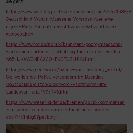
sie geht.
https://www.welt.de/politik/deutschland/plus249671588/B
Deutschland-Warum-Maassens-Vorstoss-fuer-eine-
eigene-Partei-Unmut-im-rechtskonservativen-Lager-
ausloest.html
https://www.rnd.de/politik/kann-hans-georg-maassens-
werteunion-partei-zur-bedrohung-fuer-die-cdu-werden-
N65HJKXWGNBAXCO4EUQTU2LUHU.html
https://www.pz-news.de/baden-wuerttemberg_artikel,-
Sie-wollen-die-Politik-veraendern-Im-Buendnis-
Deutschland-sitzen-gleich-drei-Pforzheimer-im-
Landesvor-_arid,1993146.html
https://www.weser-kurier.de/bremen/politik/kommentar-
zum-wirken-von-buendnis-deutschland-in-bremen-
doc7ttt1nltg89ps3bbnjr