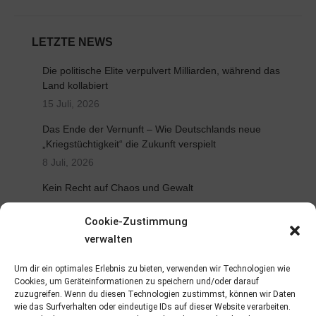
LETZTE NEWS
Die politische Elite verpulvert Milliarden, während das
Land kollabiert
15 Juli, 2026
Das Ende der Vernunft – Wie Deutschlands neue
„Kriegstüchtigkeit“ die Zukunft verspielt
8 Juli, 2026
Kein Recht auf Chaos und Gewalt
3 Juli, 2026
Cookie-Zustimmung
VG weist Klagen gegen Ausbildungsfonds ab
verwalten
2 Juli, 2026
Um dir ein optimales Erlebnis zu bieten, verwenden wir Technologien wie
BÜNDNIS DEUTSCHLAND verurteilt Zurückweisung
Cookies, um Geräteinformationen zu speichern und/oder darauf
von Spende für Kinder
zuzugreifen. Wenn du diesen Technologien zustimmst, können wir Daten
wie das Surfverhalten oder eindeutige IDs auf dieser Website verarbeiten.
20 Juni, 2026