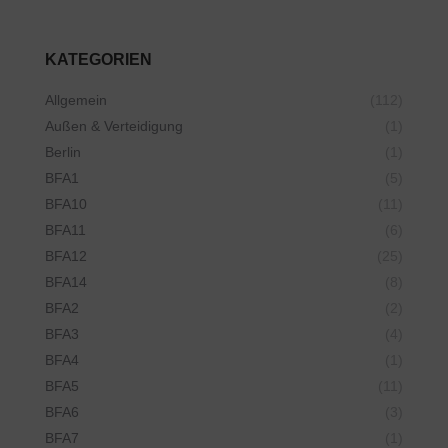
KATEGORIEN
Allgemein
(112)
Außen & Verteidigung
(1)
Berlin
(1)
BFA1
(5)
BFA10
(11)
BFA11
(6)
BFA12
(25)
BFA14
(8)
BFA2
(2)
BFA3
(4)
BFA4
(1)
BFA5
(11)
BFA6
(3)
BFA7
(1)