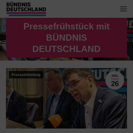
Pressefrühstück mit
BÜNDNIS
Sie befinden sich hier:
DEUTSCHLAND
Pressemitteilung
JAN.
26