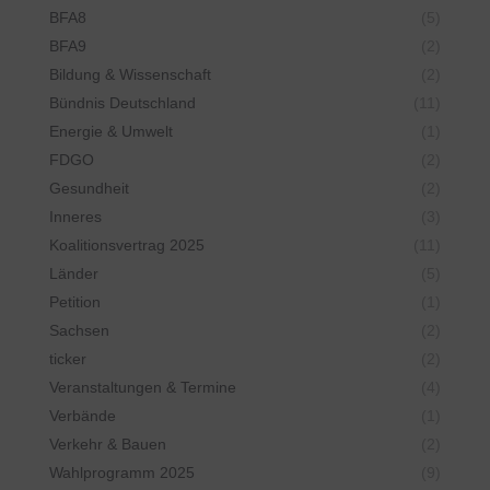
BFA8
(5)
BFA9
(2)
Bildung & Wissenschaft
(2)
Bündnis Deutschland
(11)
Energie & Umwelt
(1)
FDGO
(2)
Gesundheit
(2)
Inneres
(3)
Koalitionsvertrag 2025
(11)
Länder
(5)
Petition
(1)
Sachsen
(2)
ticker
(2)
Veranstaltungen & Termine
(4)
Verbände
(1)
Verkehr & Bauen
(2)
Wahlprogramm 2025
(9)