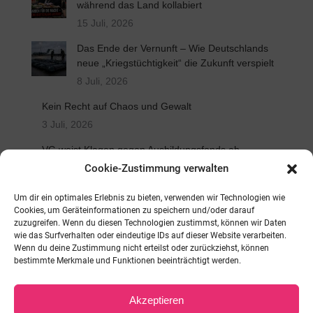
während das Land kollabiert
15 Juli, 2026
Das Ende der Vernunft – Wie Deutschlands
neue „Kriegstüchtigkeit“ die Zukunft verspielt
8 Juli, 2026
Kein Recht auf Chaos und Gewalt
3 Juli, 2026
VG weist Klagen gegen Ausbildungsfonds ab
2 Juli, 2026
Cookie-Zustimmung verwalten
BÜNDNIS DEUTSCHLAND verurteilt
Um dir ein optimales Erlebnis zu bieten, verwenden wir Technologien wie
Zurückweisung von Spende für Kinder
Cookies, um Geräteinformationen zu speichern und/oder darauf
zuzugreifen. Wenn du diesen Technologien zustimmst, können wir Daten
20 Juni, 2026
wie das Surfverhalten oder eindeutige IDs auf dieser Website verarbeiten.
Wenn du deine Zustimmung nicht erteilst oder zurückziehst, können
TRAUER UM VORSTANDSMITGLIED ALEXANDER
bestimmte Merkmale und Funktionen beeinträchtigt werden.
BENDLER
12 Juni, 2026
Akzeptieren