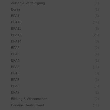
Außen & Verteidigung
(1)
Berlin
(1)
BFA1
(5)
BFA10
(11)
BFA11
(6)
BFA12
(25)
BFA14
(8)
BFA2
(2)
BFA3
(4)
BFA4
(1)
BFA5
(11)
BFA6
(3)
BFA7
(1)
BFA8
(5)
BFA9
(2)
Bildung & Wissenschaft
(2)
Bündnis Deutschland
(11)