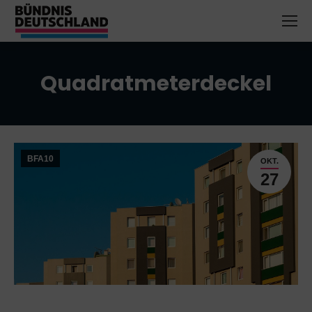
Quadratmeterdeckel
Sie befinden sich hier:
BFA10
OKT.
27