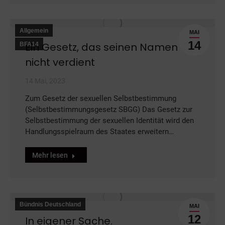
Allgemein
MAI
14
Ein Gesetz, das seinen Namen
BFA14
nicht verdient
14 Mai, 2023
Zum Gesetz der sexuellen Selbstbestimmung
(Selbstbestimmungsgesetz SBGG) Das Gesetz zur
Selbstbestimmung der sexuellen Identität wird den
Handlungsspielraum des Staates erweitern…
Mehr lesen
Bündnis Deutschland
MAI
12
In eigener Sache.