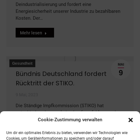
Deindustrialisierung und fordert eine
Energiesicherheit unserer Industrie zu bezahlbaren
Kosten. Der…
Mehr lesen
Gesundheit
MAI
9
Bündnis Deutschland fordert
Rücktritt der STIKO.
9 Mai, 2023
Die Ständige Impfkommission (STIKO) hat
entschieden, dass es keine Impfempfehlung mehr
für Kinder und Jugendliche unter 18 Jahren gegen
Cookie-Zustimmung verwalten
das…
Um dir ein optimales Erlebnis zu bieten, verwenden wir Technologien wie
Cookies, um Geräteinformationen zu speichern und/oder darauf