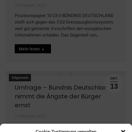
15 Oktober, 2023
Positionspapier 10-23-3 BÜNDNIS DEUTSCHLAND
stellt sich gegen das CO2-Grenzausgleichssystem,
weil gut gemeinte Vorschriften den europäischen
Unternehmen schaden. Das Gegenteil von…
Mehr lesen
Allgemein
OKT.
13
Umfrage – Bündnis Deutschland
nimmt die Ängste der Bürger
ernst
13 Oktober, 2023
Weber: „Wir setzen uns für finanziellen und
Cookie-Zustimmung verwalten