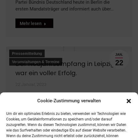
Partei Bündnis Deutschland heute in Berlin die
ersten Mandatsträger und informiert auch über…
Mehr lesen
Pressemitteilung
JAN.
22
Der Neujahrsempfang in Leipzig
Veranstaltungen & Termine
war ein voller Erfolg.
22 Januar, 2023
Am Samstag Vormittag durfte Bündnis Deutschland
Cookie-Zustimmung verwalten
80 Mitglieder und Gäste zum Neujahrsempfang der
sich in Gründung befindenen Landesverbände in
Um dir ein optimales Erlebnis zu bieten, verwenden wir Technologien wie
Sachsen…
Cookies, um Geräteinformationen zu speichern und/oder darauf
zuzugreifen. Wenn du diesen Technologien zustimmst, können wir Daten
Mehr lesen
wie das Surfverhalten oder eindeutige IDs auf dieser Website verarbeiten.
Wenn du deine Zustimmung nicht erteilst oder zurückziehst, können