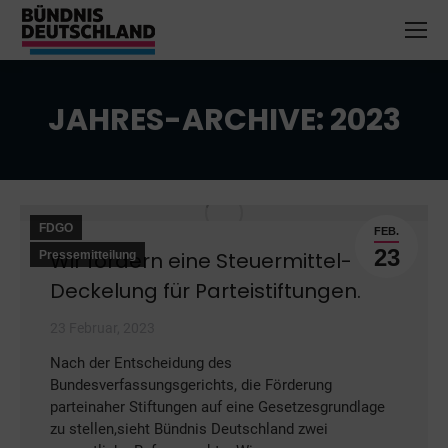
JAHRES-ARCHIVE:
2023
Sie befinden sich hier:
FDGO
FEB.
23
Wir fordern eine Steuermittel-
Pressemitteilung
Deckelung für Parteistiftungen.
23 Februar, 2023
Nach der Entscheidung des
Bundesverfassungsgerichts, die Förderung
parteinaher Stiftungen auf eine Gesetzesgrundlage
zu stellen,sieht Bündnis Deutschland zwei