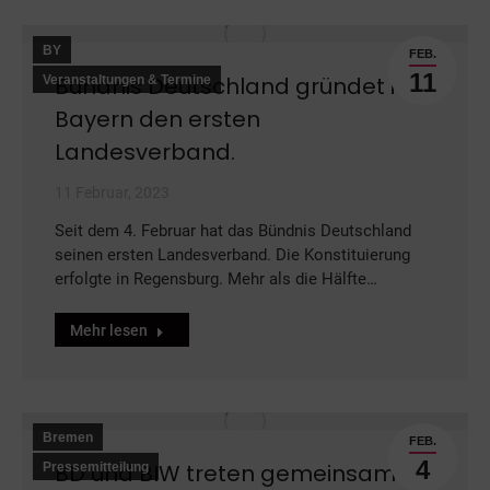
BY
FEB.
11
Bündnis Deutschland gründet in
Veranstaltungen & Termine
Bayern den ersten
Landesverband.
11 Februar, 2023
Seit dem 4. Februar hat das Bündnis Deutschland
seinen ersten Landesverband. Die Konstituierung
erfolgte in Regensburg. Mehr als die Hälfte…
Mehr lesen
Bremen
FEB.
4
BD und BIW treten gemeinsam in
Pressemitteilung