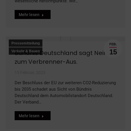
wesentliche Reformpunkte. Wir…
Mehr lesen
Pressemitteilung
FEB.
15
Bündnis Deutschland sagt Nein
Verkehr & Bauen
zum Verbrenner-Aus.
15 Februar, 2023
Der Beschluss der EU zur weiteren CO2-Reduzierung
bis 2035 schadet aus Sicht von Bündnis
Deutschland dem Automobilstandort Deutschland.
Der Verband…
Mehr lesen