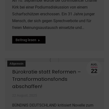
An 10. September wurde der US-Influencer Charlie
Kirk bei einer Podiumsdiskussion von einem
Scharfschützen erschossen. Ein 31 Jahre junger
Mensch, der sich gegen Sprechverbote und für
freien Meinungsaustausch einsetzte und…
Beitrag lesen
Allgemein
AUG.
22
Bürokratie statt Reformen –
Transformationsfonds
abschaffen!
22 August, 2025
BÜNDNIS DEUTSCHLAND kritisiert Novelle zum