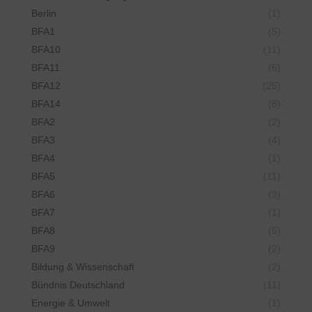
Berlin
(1)
BFA1
(5)
BFA10
(11)
BFA11
(6)
BFA12
(25)
BFA14
(8)
BFA2
(2)
BFA3
(4)
BFA4
(1)
BFA5
(11)
BFA6
(3)
BFA7
(1)
BFA8
(5)
BFA9
(2)
Bildung & Wissenschaft
(2)
Bündnis Deutschland
(11)
Energie & Umwelt
(1)