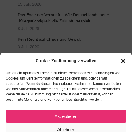
15 Juli, 2026
Das Ende der Vernunft – Wie Deutschlands neue
„Kriegstüchtigkeit“ die Zukunft verspielt
8 Juli, 2026
Kein Recht auf Chaos und Gewalt
3 Juli, 2026
VG weist Klagen gegen Ausbildungsfonds ab
Cookie-Zustimmung verwalten
2 Juli, 2026
Um dir ein optimales Erlebnis zu bieten, verwenden wir Technologien wie
BÜNDNIS DEUTSCHLAND verurteilt Zurückweisung
Cookies, um Geräteinformationen zu speichern und/oder darauf
von Spende für Kinder
zuzugreifen. Wenn du diesen Technologien zustimmst, können wir Daten
wie das Surfverhalten oder eindeutige IDs auf dieser Website verarbeiten.
20 Juni, 2026
Wenn du deine Zustimmung nicht erteilst oder zurückziehst, können
bestimmte Merkmale und Funktionen beeinträchtigt werden.
TRAUER UM VORSTANDSMITGLIED ALEXANDER
BENDLER
12 Juni, 2026
Akzeptieren
Ablehnen