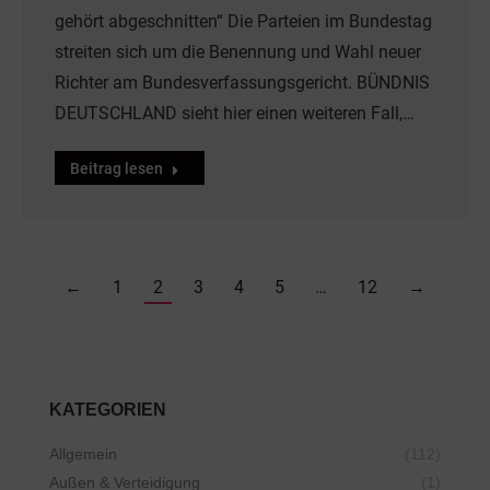
gehört abgeschnitten“ Die Parteien im Bundestag
streiten sich um die Benennung und Wahl neuer
Richter am Bundesverfassungsgericht. BÜNDNIS
DEUTSCHLAND sieht hier einen weiteren Fall,…
Beitrag lesen
←
1
2
3
4
5
…
12
→
KATEGORIEN
Allgemein
(112)
Außen & Verteidigung
(1)