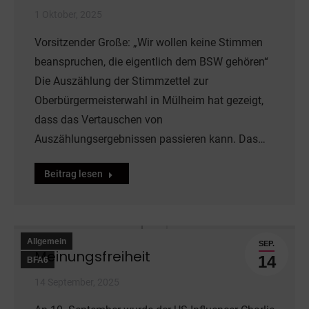
1 Oktober, 2025
Vorsitzender Große: „Wir wollen keine Stimmen
beanspruchen, die eigentlich dem BSW gehören“
Die Auszählung der Stimmzettel zur
Oberbürgermeisterwahl in Mülheim hat gezeigt,
dass das Vertauschen von
Auszählungsergebnissen passieren kann. Das…
Beitrag lesen
Allgemein
SEP.
Meinungsfreiheit
14
BFA6
14 September, 2025